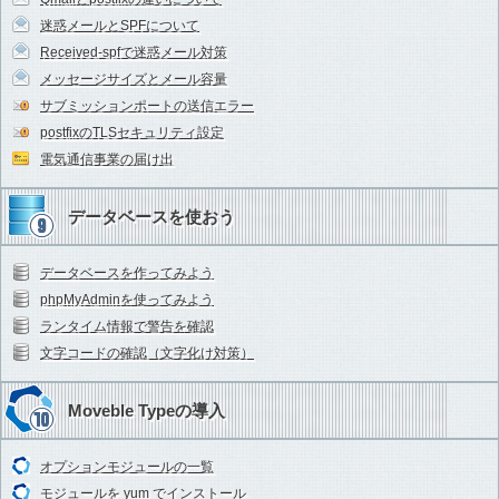
迷惑メールとSPFについて
Received-spfで迷惑メール対策
メッセージサイズとメール容量
サブミッションポートの送信エラー
postfixのTLSセキュリティ設定
電気通信事業の届け出
データベースを使おう
データベースを作ってみよう
phpMyAdminを使ってみよう
ランタイム情報で警告を確認
文字コードの確認（文字化け対策）
Moveble Typeの導入
オプションモジュールの一覧
モジュールを yum でインストール