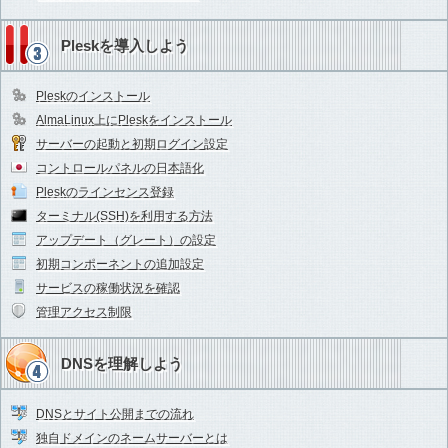
Pleskを導入しよう
Pleskのインストール
AlmaLinux上にPleskをインストール
サーバーの起動と初期ログイン設定
コントロールパネルの日本語化
Pleskのラインセンス登録
ターミナル(SSH)を利用する方法
アップデート（グレート）の設定
初期コンポーネントの追加設定
サービスの稼働状況を確認
管理アクセス制限
DNSを理解しよう
DNSとサイト公開までの流れ
独自ドメインのネームサーバーとは