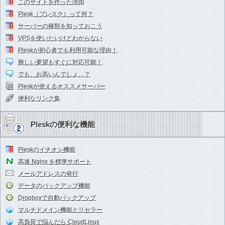
このサイトを作った理由
Plesk（プレスク）って何？
サーバーの種類を知っておこう
VPSを使いたいけどわからない
Pleskが初心者でも利用可能な理由！
難しい要望もすぐに対応可能！
でも、お高いんでしょ…？
Pleskが使えるオススメサーバー
便利なリンク集
Pleskの便利な機能
Pleskのイチオシ機能
高速 Nginx を標準サポート
メールアドレスの発行
データのバックアップ機能
Dropboxで自動バックアップ
マルチドメイン機能とリセラー
高負荷で悩んだら CloudLinux