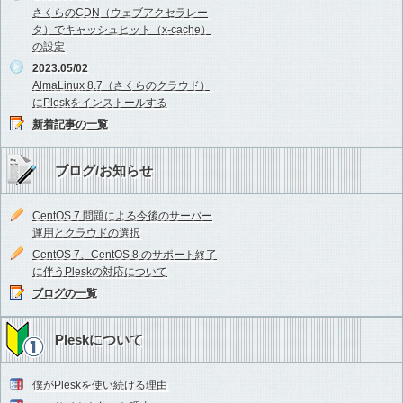
さくらのCDN（ウェブアクセラレー
タ）でキャッシュヒット（x-cache）
の設定
2023.05/02
AlmaLinux 8.7（さくらのクラウド）
にPleskをインストールする
新着記事の一覧
ブログ/お知らせ
CentOS 7 問題による今後のサーバー
運用とクラウドの選択
CentOS 7、CentOS 8 のサポート終了
に伴うPleskの対応について
ブログの一覧
Pleskについて
僕がPleskを使い続ける理由