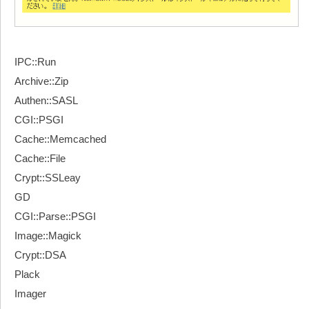
IPC::Run
Archive::Zip
Authen::SASL
CGI::PSGI
Cache::Memcached
Cache::File
Crypt::SSLeay
GD
CGI::Parse::PSGI
Image::Magick
Crypt::DSA
Plack
Imager