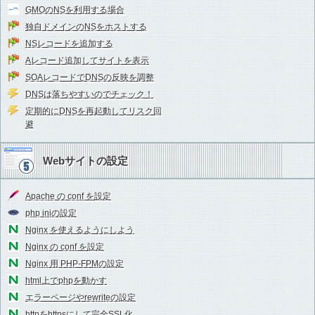
GMOのNSを利用する場合
独自ドメインのNSをホストする
NSレコードを追加する
Aレコード追加してサイトを表示
SOAレコードでDNSの反映を調整
DNSは落ちやすいのでチェック！
定期的にDNSを再起動してリスク回
避
Webサイトの設定
Apache の conf を設定
php iniの設定
Nginx を使えるようにしよう
Nginx の conf を設定
Nginx 用 PHP-FPMの設定
html上でphpを動かす
エラーページやrewriteの設定
httpをhttpsにして完全SSL化