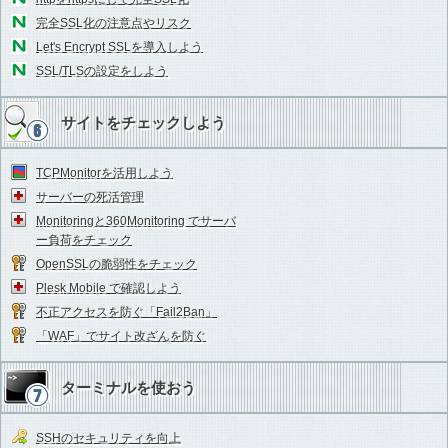
完全SSL化の注意点やリスク
Let's Encrypt SSLを導入しよう
SSL/TLSの設定をしよう
サイトをチェックしよう
TCPMonitorを活用しよう
サーバーの死活管理
Monitoringと360Monitoring でサーバ
ー負荷をチェック
OpenSSLの脆弱性をチェック
Plesk Mobile で確認しよう
不正アクセスを防ぐ「Fail2Ban」
「WAF」でサイト改ざんを防ぐ
ターミナルを使おう
SSHのセキュリティを向上