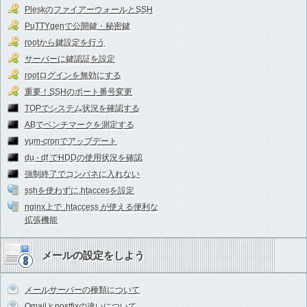
PleskのファイアーウォールとSSH
PuTTYgenで公開鍵・秘密鍵
rootから鍵設定を行う
サーバーに鍵認証を設定
rootログインを無効にする
重要！SSHのポート番号変更
TOPでシステム状況を確認する
ABでベンチマークを測定する
yum-cronでアップデート
du - df でHDDの使用状況を確認
強制終了でコンパネに入れない
sshを使わずに.htaccesを設定
nginx上で .htaccess が使える便利な
拡張機能
メールの設定をしよう
メールサーバーの種類について
Qmailとpostfixの違いについて