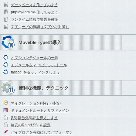
データベースを作ってみよう
phpMyAdminを使ってみよう
ランタイム情報で警告を確認
文字コードの確認（文字化け対策）
Moveble Typeの導入
オプションモジュールの一覧
モジュールを yum でインストール
fast.cgi をセッティングしよう
便利な機能、テクニック
マイグレーション(移行・移管)
ドキュメントルートとサブドメイン
SSL暗号化認証を導入しよう
格安のRaipd SSLを設定
パイプログを有効にしてパフォーマン