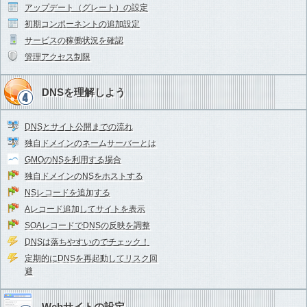
アップデート（グレート）の設定
初期コンポーネントの追加設定
サービスの稼働状況を確認
管理アクセス制限
DNSを理解しよう
DNSとサイト公開までの流れ
独自ドメインのネームサーバーとは
GMOのNSを利用する場合
独自ドメインのNSをホストする
NSレコードを追加する
Aレコード追加してサイトを表示
SOAレコードでDNSの反映を調整
DNSは落ちやすいのでチェック！
定期的にDNSを再起動してリスク回
避
Webサイトの設定