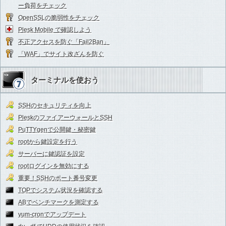
ー負荷をチェック
OpenSSLの脆弱性をチェック
Plesk Mobile で確認しよう
不正アクセスを防ぐ「Fail2Ban」
「WAF」でサイト改ざんを防ぐ
ターミナルを使おう
SSHのセキュリティを向上
PleskのファイアーウォールとSSH
PuTTYgenで公開鍵・秘密鍵
rootから鍵設定を行う
サーバーに鍵認証を設定
rootログインを無効にする
重要！SSHのポート番号変更
TOPでシステム状況を確認する
ABでベンチマークを測定する
yum-cronでアップデート