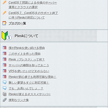
CentOS 7 問題による今後のサーバー
運用とクラウドの選択
CentOS 7、CentOS 8 のサポート終了
に伴うPleskの対応について
ブログの一覧
Pleskについて
僕がPleskを使い続ける理由
このサイトを作った理由
Plesk（プレスク）って何？
サーバーの種類を知っておこう
VPSを使いたいけどわからない
Pleskが初心者でも利用可能な理由！
難しい要望もすぐに対応可能！
でも、お高いんでしょ…？
Pleskが使えるオススメサーバー
便利なリンク集