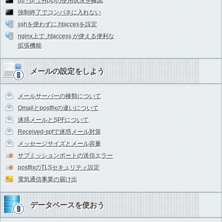
du - df でHDDの使用状況を確認
強制終了でコンパネに入れない
sshを使わずに.htaccesを設定
nginx上で .htaccess が使える便利な
拡張機能
メールの設定をしよう
メールサーバーの種類について
Qmailとpostfixの違いについて
迷惑メールとSPFについて
Received-spfで迷惑メール対策
メッセージサイズとメール容量
サブミッションポートの送信エラー
postfixのTLSセキュリティ設定
電気通信事業の届け出
データベースを使おう