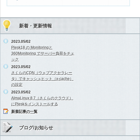
新着・更新情報
2023.05/02
Plesk18 の Monitoringと
360Monitoring でサーバー負荷をチェ
ック
2023.05/02
さくらのCDN（ウェブアクセラレー
タ）でキャッシュヒット（x-cache）
の設定
2023.05/02
AlmaLinux 8.7（さくらのクラウド）
にPleskをインストールする
新着記事の一覧
ブログ/お知らせ