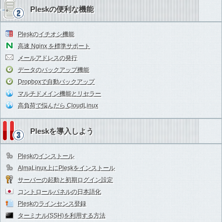
Pleskの便利な機能
Pleskのイチオシ機能
高速 Nginx を標準サポート
メールアドレスの発行
データのバックアップ機能
Dropboxで自動バックアップ
マルチドメイン機能とリセラー
高負荷で悩んだら CloudLinux
Pleskを導入しよう
Pleskのインストール
AlmaLinux上にPleskをインストール
サーバーの起動と初期ログイン設定
コントロールパネルの日本語化
Pleskのラインセンス登録
ターミナル(SSH)を利用する方法